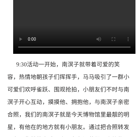
9:30活动一开始，南溟子就带着可爱的笑
容，热情地朝孩子们挥挥手，
马
马吸引
了一群
小
可爱们欢呼雀跃、围观抢拍
，小朋友们
不时
与南
溟子
开心
互动，摸摸他、拥抱他，与南溟子
亲密
合照，我们的南溟子
就是今天博物馆里最靓的
明
星
，
有他在的地方就有小朋友。通过把合照转发