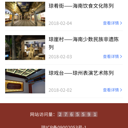
琼肴街——海南饮食文化陈列
2018-02-04
查看详情
琼崖村——海南少数民族非遗陈
列
2018-02-03
查看详情
琼戏台——琼州表演艺术陈列
2018-02-02
查看详情
网站访问量：
2
7
6
5
5
9
1
琼ICP备09002053号-1