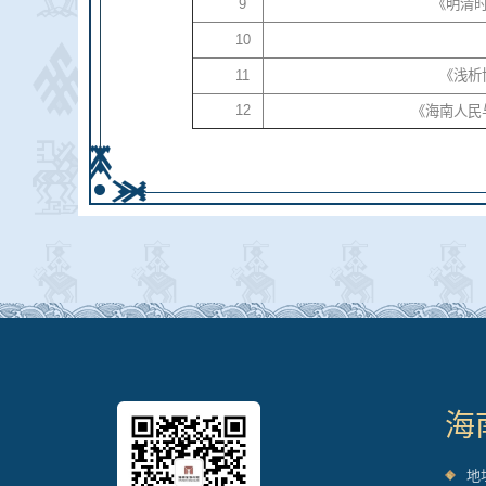
9
《明清
10
11
《浅析
12
《海南人民
海
地