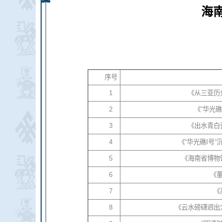
海
序号
1
《从三亚历
2
《“华光礁
3
《出水青白
4
《“华光礁
I
号”
5
《海南省博物
6
《
7
《
8
《云水磅礴迥出