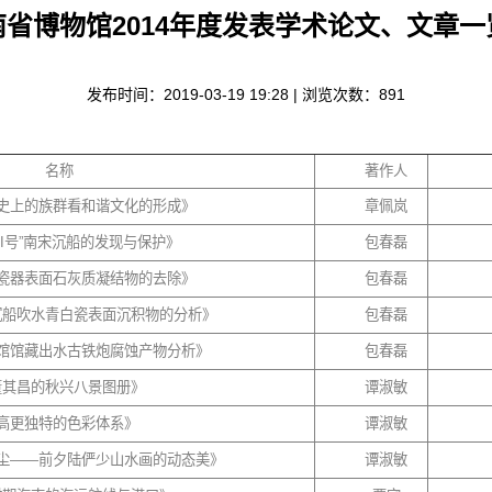
南省博物馆2014年度发表学术论文、文章一
发布时间：2019-03-19 19:28 | 浏览次数：
891
名称
著作人
史上的族群看和谐文化的形成》
章佩岚
I
号”南宋沉船的发现与保护》
包春磊
瓷器表面石灰质凝结物的去除》
包春磊
沉船吹水青白瓷表面沉积物的分析》
包春磊
馆馆藏出水古铁炮腐蚀产物分析》
包春磊
董其昌的秋兴八景图册》
谭淑敏
高更独特的色彩体系》
谭淑敏
尘——前夕陆俨少山水画的动态美》
谭淑敏