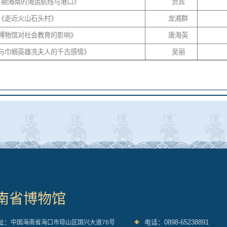
时期海南的海运航线与港口》
贾宾
《走近火山石头村》
龙湘群
博物馆对社会教育的影响》
唐海英
与巾帼英雄冼夫人的千古感情》
吴丽
南省博物馆
址：
电话：0898-65238891
中国海南省海口市琼山区国兴大道76号