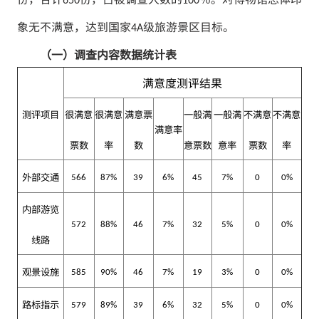
650
100
象无不满意，达到国家
级旅游景区目标。
4A
（一）调查内容数据统计表
满意度测评结果
测评项目
很满意
很满意
满意票
一般满
一般满
不满意
不满意
满意率
票数
率
数
意票数
意率
票数
率
外部交通
566
87%
39
6%
45
7%
0
0%
内部游览
572
88%
46
7%
32
5%
0
0%
线
路
观景设施
585
90%
46
7%
19
3%
0
0%
路标指示
579
89%
39
6%
32
5%
0
0%