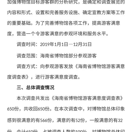
加强博物馆目标游客群的分析研究，是确定和调查展览的
内容和形式、设置和完善服务设施、确定宣教方案等工作
的重要基础。为了完善博物馆各项工作，提高游客满意
度，营造一个令游客满意的参观环境和服务水平。
调查时间：
年
月
日—
月
日
2019
1
1
12
31
调查范围：海南省博物馆部分参观游客
调查方式：向参观游客发放《海南省博物馆游客满意
度调查表》，进行游客满意度调查。
三、总体调查情况
本次调查共发出《海南省博物馆游客满意度调查表》
份，共收回
份。在本次调查中，对博物馆总体印象
650
650
感到很满意的有
份，满意的有
份，一般满意的有
566
52
32
份，合计
份，占被调查人数的
％。对博物馆总体印