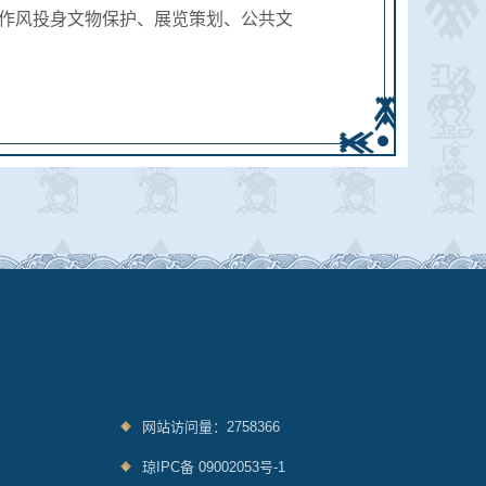
作风投身文物保护、展览策划、公共文
。
网站访问量：2758366
琼IPC备 09002053号-1