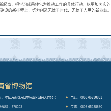
新起点，把学习成果转化为推动工作的具体行动，以更加务实的
化建设的新征程上，努力创造无愧于时代、无愧于人民的新业绩
南省博物馆
址：
电话：0898-65238891
中国海南省海口市琼山区国兴大道76号
政编码：570203
传真：0898-65238880