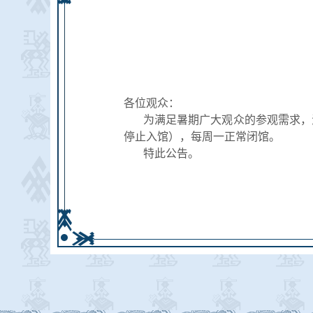
各位观众：
为满足暑期广大观众的参观需求，
停止入馆），每周一正常闭馆。
特此公告。