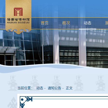
首页
概况
动态
当前位置：
动态
-
通知公告
-
正文