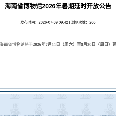
海南省博物馆2026年暑期延时开放公告
发布时间：2026-07-09 09:42 | 浏览次数：
200
海南省博物馆将于
2026年7月11日（周六）至8月30日（周日）