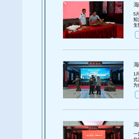
海
5
知
生
海
1
式
为
海
一