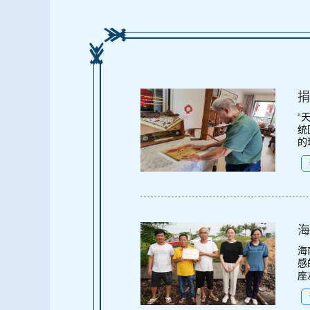
捐
“
统
的
海
海
感
座