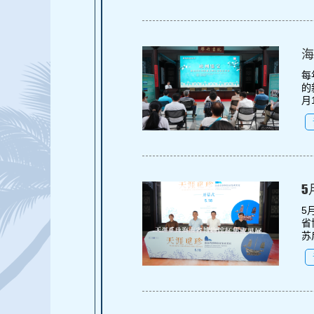
海
每
的
月
​
5
省
苏