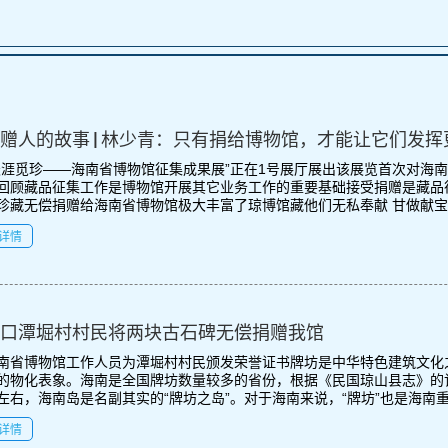
赠人的故事 | 林少青：只有捐给博物馆，才能让它们发挥更大
天涯觅珍——海南省博物馆征集成果展”正在1号展厅展出该展览首次对海南
回顾藏品征集工作是博物馆开展其它业务工作的重要基础接受捐赠是藏品
珍藏无偿捐赠给海南省博物馆极大丰富了琼博馆藏他们无私奉献 甘做献宝人
详情
口潭堀村村民将两块古石碑无偿捐赠我馆
南省博物馆工作人员为潭堀村村民颁发荣誉证书牌坊是中华特色建筑文化
的物化表象。海南是全国牌坊数量较多的省份，根据《民国琼山县志》的
左右，海南岛是名副其实的“牌坊之岛”。对于海南来说，“牌坊”也是海南重要
详情