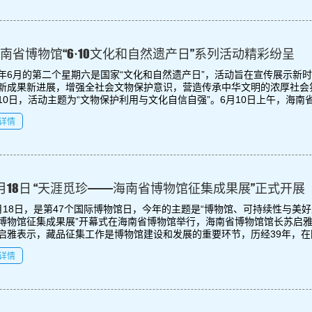
南省博物馆“6·10文化和自然遗产日”系列活动精彩纷呈
年6月的第二个星期六是国家“文化和自然遗产日”，活动旨在宣传展示新
新成果新进展，增强全社会文物保护意识，营造传承中华文明的浓厚社会氛
10日，活动主题为“文物保护利用与文化自信自强”。6月10日上午，海南省博
详情
5月18日 “天涯觅珍——海南省博物馆征集成果展”正式开展
月18日，是第47个国际博物馆日，今年的主题是“博物馆、可持续性与美好
博物馆征集成果展”开幕式在海南省博物馆举行，海南省博物馆馆长苏启
启雅表示，藏品征集工作是博物馆建设和发展的重要环节，历经39年，在国
详情