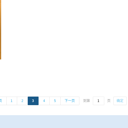
到第
页
页
1
2
3
4
5
下一页
确定