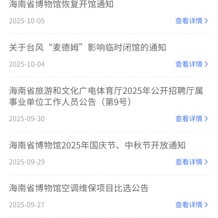
海南省博物馆恢复开馆通知
2025-10-05
查看详情
关于台风“麦德姆”影响临时闭馆的通知
2025-10-04
查看详情
海南省旅游和文化广电体育厅2025年公开招聘厅属
事业单位工作人员公告（第9号）
2025-09-30
查看详情
海南省博物馆2025年国庆节、中秋节开放通知
2025-09-29
查看详情
海南省博物馆空调维保项目比选公告
2025-09-27
查看详情