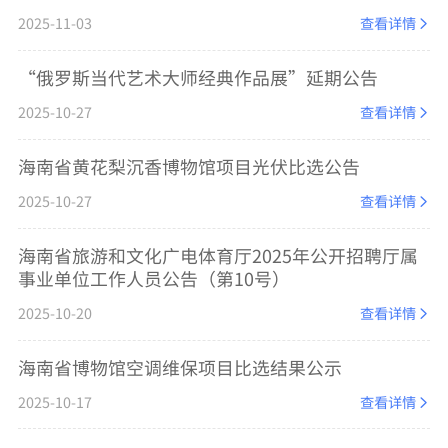
2025-11-03
查看详情
“俄罗斯当代艺术大师经典作品展”延期公告
2025-10-27
查看详情
海南省黄花梨沉香博物馆项目光伏比选公告
2025-10-27
查看详情
海南省旅游和文化广电体育厅2025年公开招聘厅属
事业单位工作人员公告（第10号）
2025-10-20
查看详情
海南省博物馆空调维保项目比选结果公示
2025-10-17
查看详情