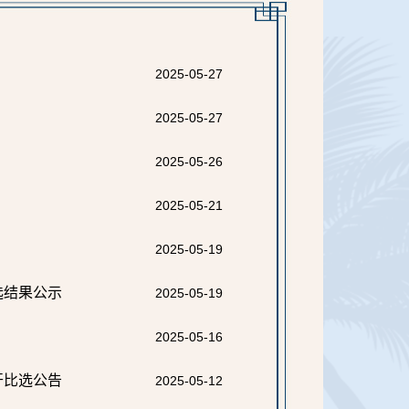
2025-05-27
2025-05-27
2025-05-26
2025-05-21
2025-05-19
选结果公示
2025-05-19
2025-05-16
开比选公告
2025-05-12