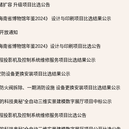
储扩容 升级项目比选公告
南省博物馆年鉴2024》 设计与印刷项目比选结果公示
期开放通知
南省博物馆年鉴2024》设计与印刷项目比选公告
工程投影机及控制系统维修服务项目比选结果公示
安防设备更换安装项目比选结果公示
、防火阀拆除、一期消防设施 设备更换安装项目比选结果公示
中的科技奥秘”全自动三维实景建模数字展厅项目中标公示
工程投影机及控制系统维修服务项目比选公告