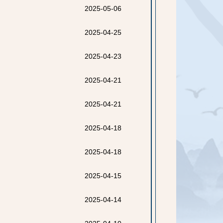
2025-05-06
2025-04-25
2025-04-23
2025-04-21
2025-04-21
2025-04-18
2025-04-18
2025-04-15
2025-04-14