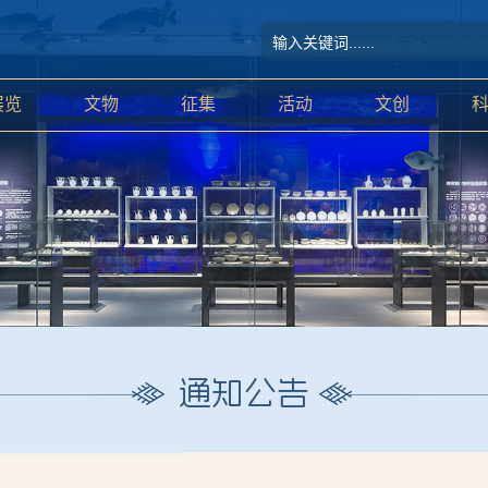
展览
文物
征集
活动
文创
通知公告