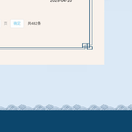
2025-04-10
页
共482条
确定