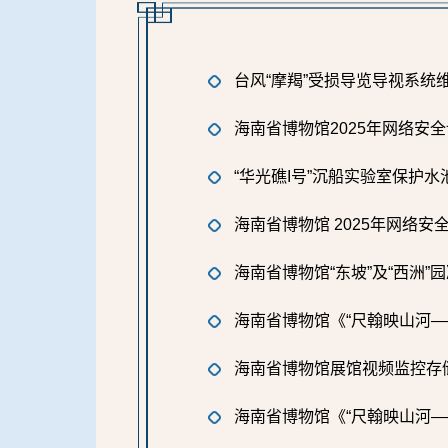
台风“摩羯”受损导览导视系统
海南省博物馆2025年网络安
“华光礁I号”沉船实验室保护
海南省博物馆 2025年网络
海南省博物馆“东坡”及“西洲
海南省博物馆《“尺翰映山河
海南省博物馆展馆视频监控存
海南省博物馆《“尺翰映山河