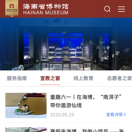
服务指南
宣教之窗
线上教育
志愿者之家
童趣六一丨在海博，“南溟子”
带你遨游仙境
2020-05-29
查看详情
寒假来海博，我做小馆员 ——海