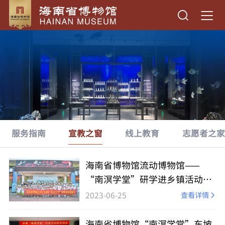
服务指南
宣教之窗
线上教育
志愿者之家
海南省博物馆流动博物馆——
“南溟学堂”研学进乡镇活动圆
满收官
2023-06-25
查看详情
海南省博物馆“南溟学堂”东坡