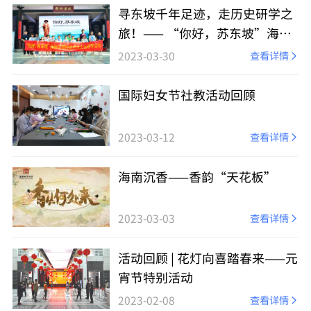
寻东坡千年足迹，走历史研学之
旅！—— “你好，苏东坡”海南
省博物馆东坡文化研学活动圆满
2023-03-30
查看详情
落幕
国际妇女节社教活动回顾
2023-03-12
查看详情
海南沉香——香韵“天花板”
2023-03-03
查看详情
活动回顾 | 花灯向喜踏春来——元
宵节特别活动
2023-02-08
查看详情