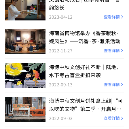
韵悠长
2023-04-12
查看详情
海南省博物馆举办《香茶暖秋·
婉风生》——沉香·茶·雅集活动
2022-11-27
查看详情
海博中秋文创好礼不断｜陆地、
水下考古盲盒折扣来袭
2022-09-13
查看详情
海博中秋文创月饼礼盒上线|“可
以吃的文物”第二季•开启月宝
盲盒吧！
2022-09-03
查看详情